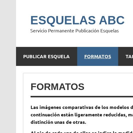
Saltar
al
contenido
ESQUELAS ABC
Servicio Permanente Publicación Esquelas
PUBLICAR ESQUELA
FORMATOS
TA
FORMATOS
Las imágenes comparativas de los modelos d
continuación están ligeramente reducidas, ma
distinción unas de otras.
Al pie de cada una de ellas se indica la medid