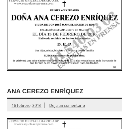
ANA CEREZO ENRÍQUEZ
16 febrero, 2016
Deja un comentario