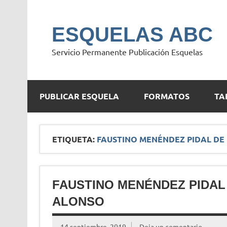
Saltar
al
contenido
ESQUELAS ABC
Servicio Permanente Publicación Esquelas
PUBLICAR ESQUELA
FORMATOS
TA
ETIQUETA:
FAUSTINO MENÉNDEZ PIDAL DE
FAUSTINO MENÉNDEZ PIDAL
ALONSO
14 septiembre, 2019
Deja un comentario