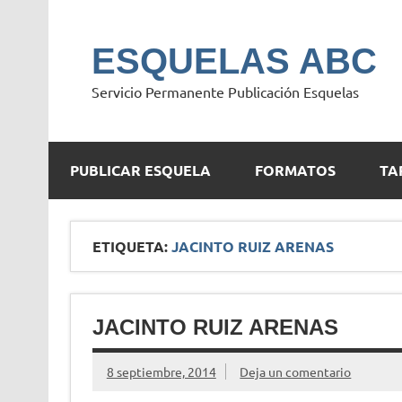
Saltar
al
contenido
ESQUELAS ABC
Servicio Permanente Publicación Esquelas
PUBLICAR ESQUELA
FORMATOS
TA
ETIQUETA:
JACINTO RUIZ ARENAS
JACINTO RUIZ ARENAS
8 septiembre, 2014
Deja un comentario