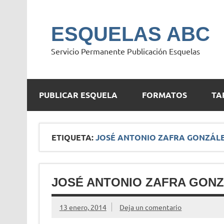
Saltar
al
contenido
ESQUELAS ABC
Servicio Permanente Publicación Esquelas
PUBLICAR ESQUELA
FORMATOS
TA
ETIQUETA:
JOSÉ ANTONIO ZAFRA GONZÁL
JOSÉ ANTONIO ZAFRA GON
13 enero, 2014
Deja un comentario