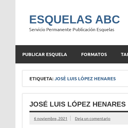
Saltar
al
contenido
ESQUELAS ABC
Servicio Permanente Publicación Esquelas
PUBLICAR ESQUELA
FORMATOS
TA
ETIQUETA:
JOSÉ LUIS LÓPEZ HENARES
JOSÉ LUIS LÓPEZ HENARES
6 noviembre, 2021
Deja un comentario