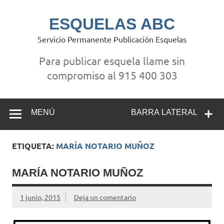
Saltar
al
contenido
ESQUELAS ABC
Servicio Permanente Publicación Esquelas
Para publicar esquela llame sin
compromiso al 915 400 303
MENÚ
BARRA LATERAL
ETIQUETA:
MARÍA NOTARIO MUÑOZ
MARÍA NOTARIO MUÑOZ
1 junio, 2015
Deja un comentario