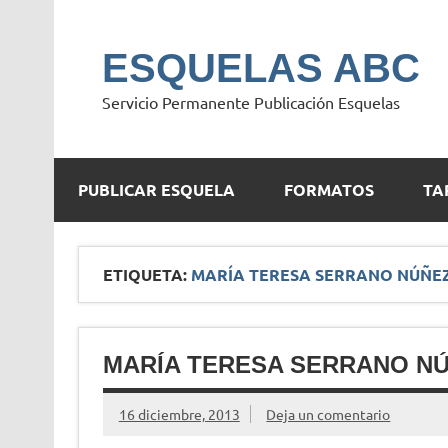
Saltar
al
contenido
ESQUELAS ABC
Servicio Permanente Publicación Esquelas
PUBLICAR ESQUELA
FORMATOS
TA
ETIQUETA:
MARÍA TERESA SERRANO NÚÑE
MARÍA TERESA SERRANO N
16 diciembre, 2013
Deja un comentario