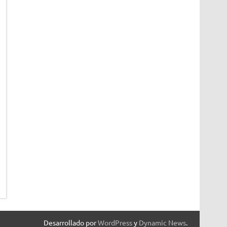
Desarrollado por
WordPress
y
Dynamic News
.