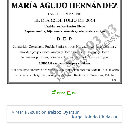
Navegación
« María Asunción Iraizoz Oyarzun
de
Jorge Toledo Chelala »
entradas