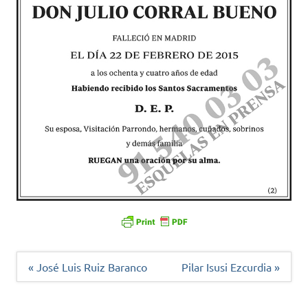
Navegación
« José Luis Ruiz Baranco
Pilar Isusi Ezcurdia »
de
entradas