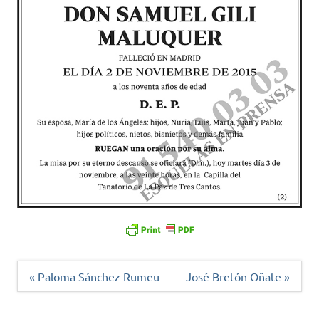
Navegación
« Paloma Sánchez Rumeu
José Bretón Oñate »
de
entradas