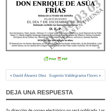
Navegación
« David Álvarez Díez
Eugenio Valdegrama Flores »
de
entradas
DEJA UNA RESPUESTA
Tu dirección de correo electrónico no será publicada.
Los