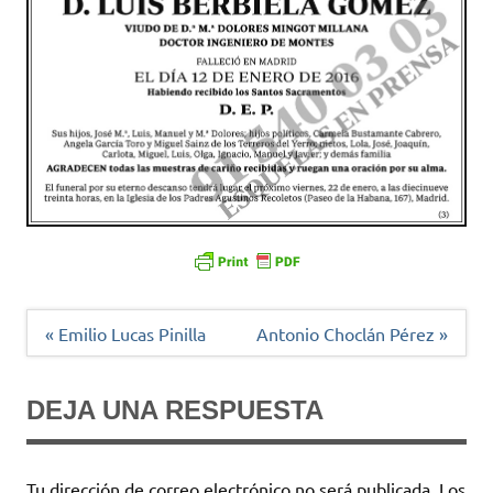
Navegación
« Emilio Lucas Pinilla
Antonio Choclán Pérez »
de
entradas
DEJA UNA RESPUESTA
Tu dirección de correo electrónico no será publicada.
Los