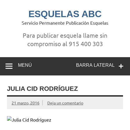
Saltar
al
contenido
ESQUELAS ABC
Servicio Permanente Publicación Esquelas
Para publicar esquela llame sin
compromiso al 915 400 303
MENÚ
BARRA LATERAL
JULIA CID RODRÍGUEZ
21 marzo, 2016
Deja un comentario