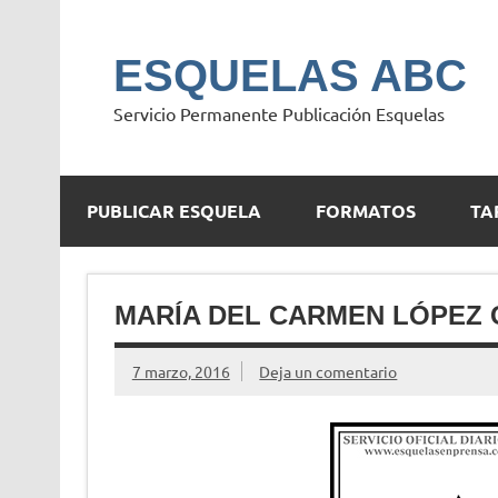
Saltar
al
contenido
ESQUELAS ABC
Servicio Permanente Publicación Esquelas
PUBLICAR ESQUELA
FORMATOS
TA
MARÍA DEL CARMEN LÓPEZ 
7 marzo, 2016
Deja un comentario