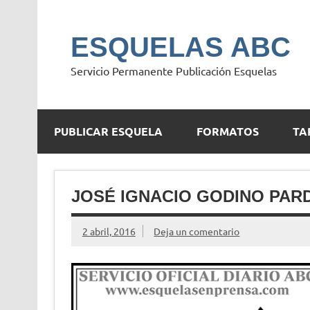
Saltar
al
contenido
ESQUELAS ABC
Servicio Permanente Publicación Esquelas
PUBLICAR ESQUELA
FORMATOS
TA
JOSÉ IGNACIO GODINO PAR
2 abril, 2016
Deja un comentario