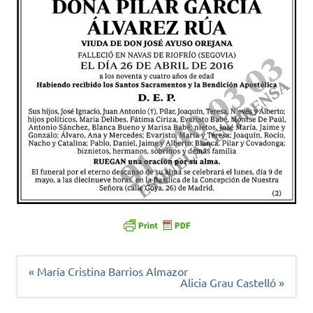
Navegación
« María Cristina Barrios Almazor
de
Alicia Grau Castelló »
entradas