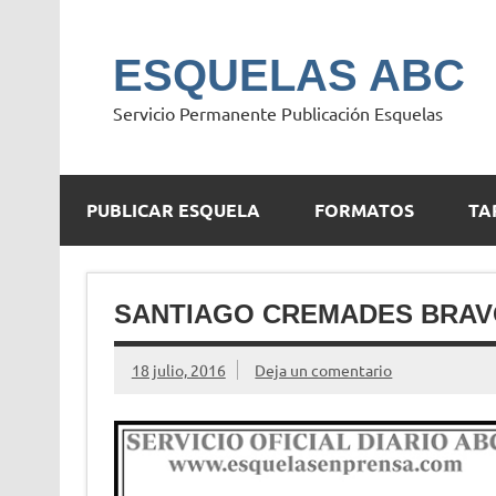
Saltar
al
contenido
ESQUELAS ABC
Servicio Permanente Publicación Esquelas
PUBLICAR ESQUELA
FORMATOS
TA
SANTIAGO CREMADES BRA
18 julio, 2016
Deja un comentario