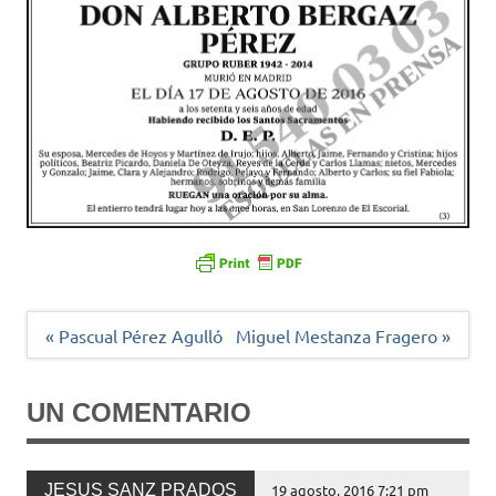
Navegación
« Pascual Pérez Agulló
Miguel Mestanza Fragero »
de
entradas
UN COMENTARIO
JESUS SANZ PRADOS
19 agosto, 2016 7:21 pm