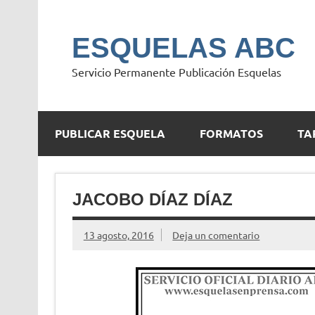
Saltar
al
contenido
ESQUELAS ABC
Servicio Permanente Publicación Esquelas
PUBLICAR ESQUELA
FORMATOS
TA
JACOBO DÍAZ DÍAZ
13 agosto, 2016
Deja un comentario