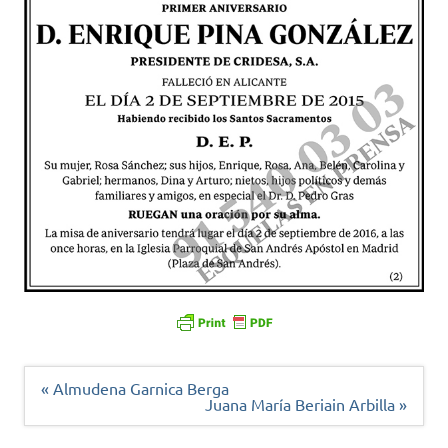
Navegación
« Almudena Garnica Berga
de
Juana María Beriain Arbilla »
entradas