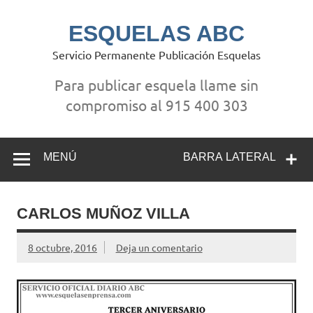
Saltar
al
contenido
ESQUELAS ABC
Servicio Permanente Publicación Esquelas
Para publicar esquela llame sin
compromiso al 915 400 303
MENÚ
BARRA LATERAL
CARLOS MUÑOZ VILLA
8 octubre, 2016
Deja un comentario