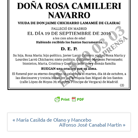
Navegación
« María Casilda de Olano y Mancebo
de
Alfonso José Canabal Martín »
entradas