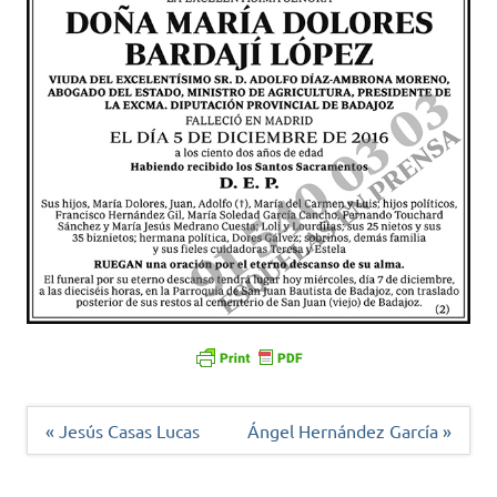
Navegación
« Jesús Casas Lucas
Ángel Hernández García »
de
entradas