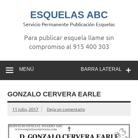
Saltar
al
contenido
ESQUELAS ABC
Servicio Permanente Publicación Esquelas
Para publicar esquela llame sin
compromiso al 915 400 303
MENÚ
BARRA LATERAL
GONZALO CERVERA EARLE
11 julio, 2017
Deja un comentario