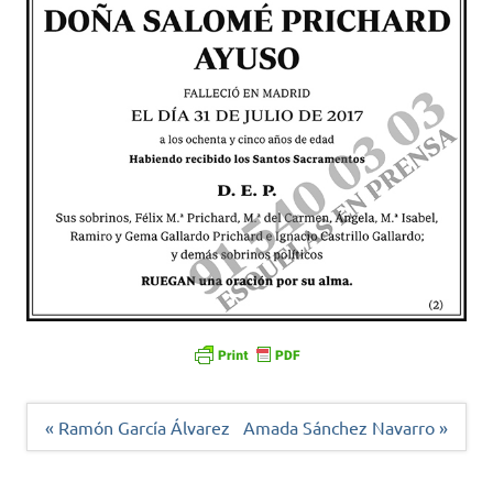
Navegación
« Ramón García Álvarez
Amada Sánchez Navarro »
de
entradas