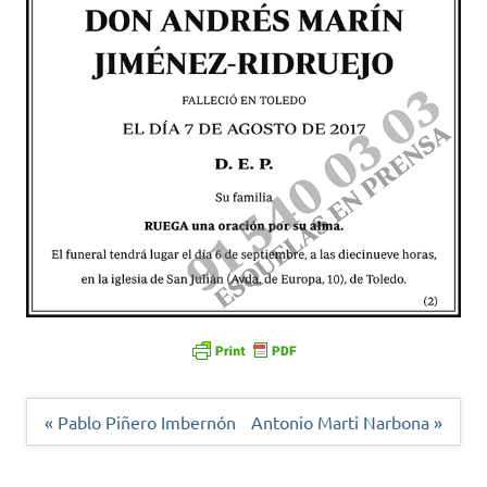
Navegación
« Pablo Piñero Imbernón
Antonio Marti Narbona »
de
entradas