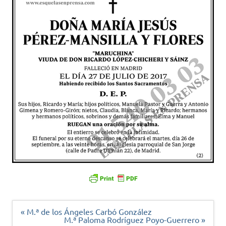
Navegación
« M.ª de los Ángeles Carbó González
de
M.ª Paloma Rodríguez Poyo-Guerrero »