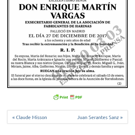
Navegación
« Claude Misson
Juan Serantes Sanz »
de
entradas