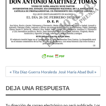
Navegación
« Tita Díaz-Guerra Moraleda
José María Abad Buil »
de
entradas
DEJA UNA RESPUESTA
Tu dirección de correo electrónico no será publicada.
Los