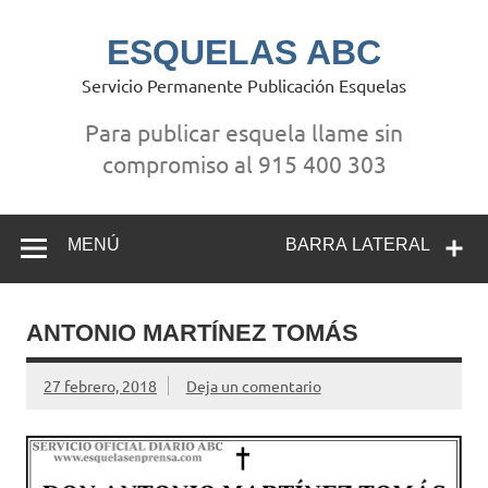
Saltar
al
contenido
ESQUELAS ABC
Servicio Permanente Publicación Esquelas
Para publicar esquela llame sin
compromiso al 915 400 303
MENÚ
BARRA LATERAL
ANTONIO MARTÍNEZ TOMÁS
27 febrero, 2018
Deja un comentario