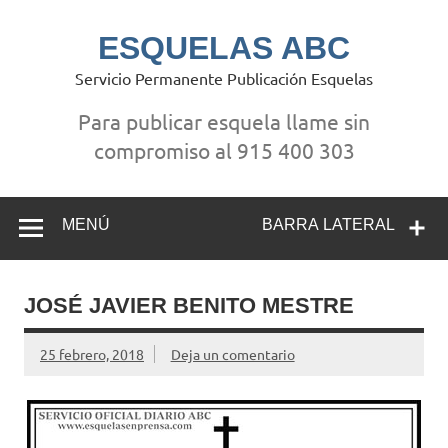
Saltar
al
contenido
ESQUELAS ABC
Servicio Permanente Publicación Esquelas
Para publicar esquela llame sin
compromiso al 915 400 303
MENÚ
BARRA LATERAL
JOSÉ JAVIER BENITO MESTRE
25 febrero, 2018
Deja un comentario