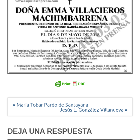
Navegación
« María Tobar Pardo de Santayana
de
Jesús L. González Villanueva »
entradas
DEJA UNA RESPUESTA