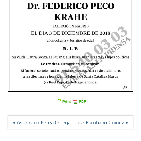
Navegación
« Ascensión Perea Ortega
José Escribano Gómez »
de
entradas