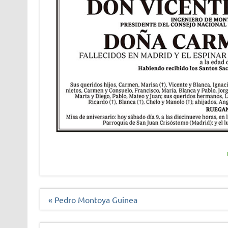
Navegación
« Pedro Montoya Guinea
de
entradas