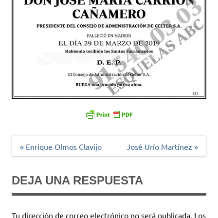
Navegación
« Enrique Olmos Clavijo
José Urío Martínez »
de
entradas
DEJA UNA RESPUESTA
Tu dirección de correo electrónico no será publicada.
Los