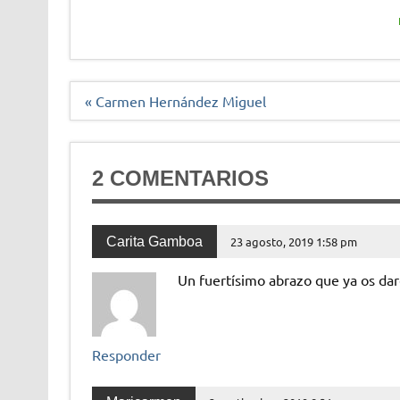
Navegación
« Carmen Hernández Miguel
de
entradas
2 COMENTARIOS
Carita Gamboa
23 agosto, 2019 1:58 pm
Un fuertísimo abrazo que ya os da
Responder