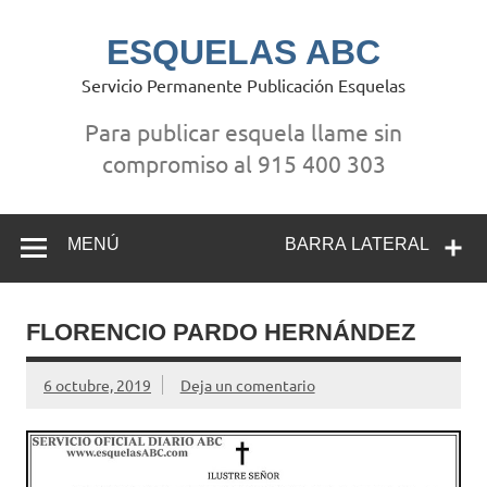
Saltar
al
contenido
ESQUELAS ABC
Servicio Permanente Publicación Esquelas
Para publicar esquela llame sin
compromiso al 915 400 303
MENÚ
BARRA LATERAL
FLORENCIO PARDO HERNÁNDEZ
6 octubre, 2019
Deja un comentario