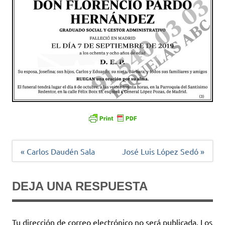
Navegación
« Carlos Daudén Sala
José Luis López Sedó »
de
entradas
DEJA UNA RESPUESTA
Tu dirección de correo electrónico no será publicada.
Los