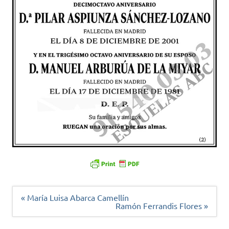
Navegación
« María Luisa Abarca Camellín
de
Ramón Ferrandis Flores »
entradas