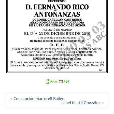
Navegación
« Concepción Martorell Bailén
de
Isabel Marfil González »
entradas