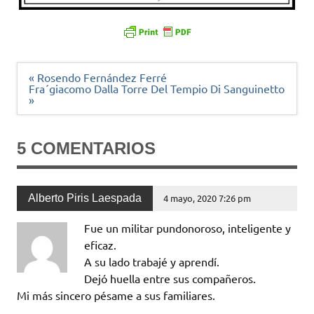
Navegación
« Rosendo Fernández Ferré
de
Fra´giacomo Dalla Torre Del Tempio Di Sanguinetto
entradas
»
5 COMENTARIOS
Alberto Piris Laespada
4 mayo, 2020 7:26 pm
Fue un militar pundonoroso, inteligente y
eficaz.
A su lado trabajé y aprendí.
Dejó huella entre sus compañeros.
Mi más sincero pésame a sus familiares.