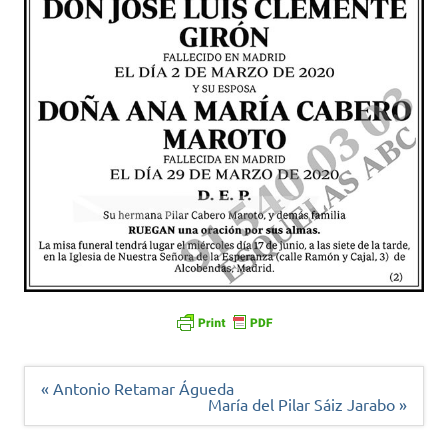
Navegación
« Antonio Retamar Águeda
de
María del Pilar Sáiz Jarabo »
entradas