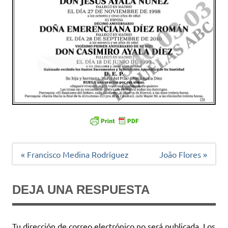
Navegación
« Francisco Medina Rodríguez
João Flores »
de
entradas
DEJA UNA RESPUESTA
Tu dirección de correo electrónico no será publicada.
Los