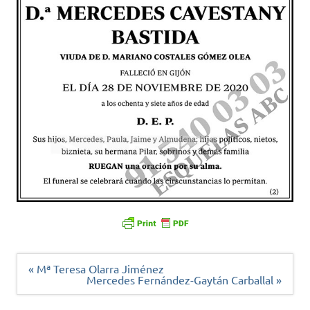
Navegación
« Mª Teresa Olarra Jiménez
de
Mercedes Fernández-Gaytán Carballal »
entradas