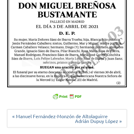
Navegación
« Manuel Fernández-Monzón de Altolaguirre
de
Adrián Dupuy López »
entradas