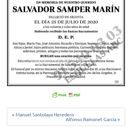
Navegación
« Manuel Santolaya Heredero
de
Alfonso Ramonet García »
entradas