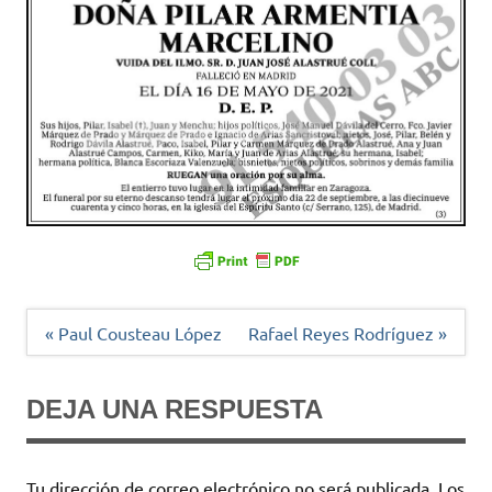
Navegación
« Paul Cousteau López
Rafael Reyes Rodríguez »
de
entradas
DEJA UNA RESPUESTA
Tu dirección de correo electrónico no será publicada.
Los