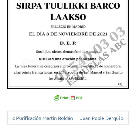
Navegación
« Purificación Martín Roldán
Juan Poole Derqui »
de
entradas