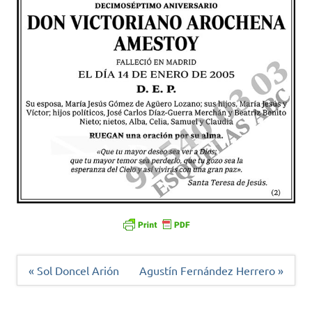
Navegación
« Sol Doncel Arión
Agustín Fernández Herrero »
de
entradas