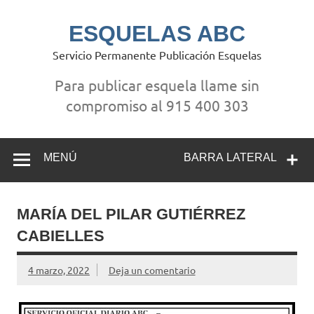
Saltar
al
contenido
ESQUELAS ABC
Servicio Permanente Publicación Esquelas
Para publicar esquela llame sin
compromiso al 915 400 303
MENÚ
BARRA LATERAL
MARÍA DEL PILAR GUTIÉRREZ
CABIELLES
4 marzo, 2022
Deja un comentario